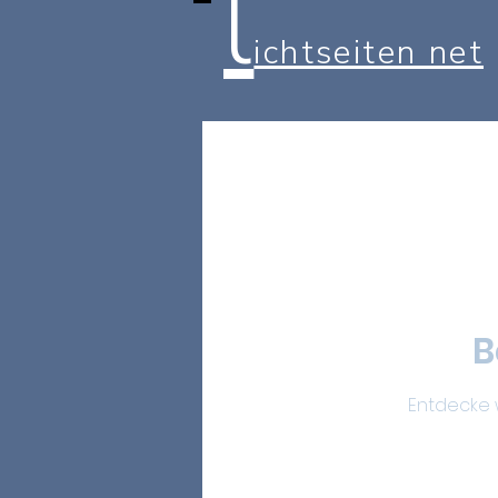
l
ichtseiten net
B
Entdecke 