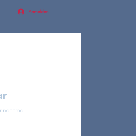
Anmelden
ar
r nochmal.