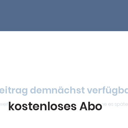
eitrag demnächst verfügb
kostenloses Abo
weitere Kategorien dieses Blogs oder versuche es späte