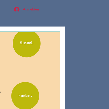
Anmelden