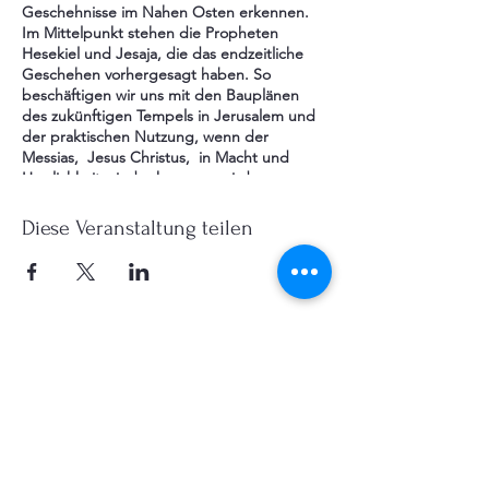
Geschehnisse im Nahen Osten erkennen.
Im Mittelpunkt stehen die Propheten
Hesekiel und Jesaja, die das endzeitliche
Geschehen vorhergesagt haben. So
beschäftigen wir uns mit den Bauplänen
des zukünftigen Tempels in Jerusalem und
der praktischen Nutzung, wenn der
Messias, Jesus Christus, in Macht und
Herrlichkeit wieder kommen wird.
Modell: Inner Cube
Diese Veranstaltung teilen
lichtseiten net
Alemannenstr. 6 D-13465 Berlin
impressum