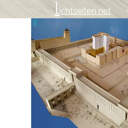
l
ichtseiten net