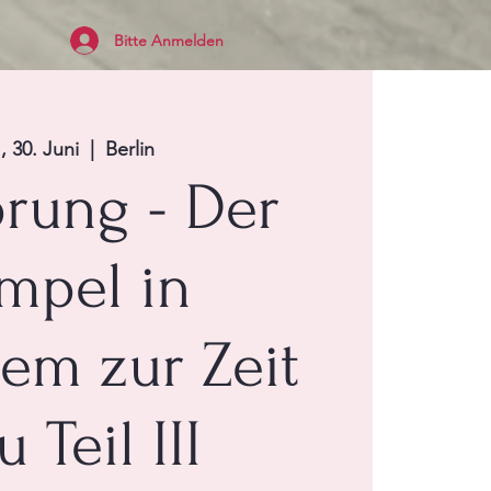
Bitte Anmelden
, 30. Juni
  |  
Berlin
prung - Der
mpel in
lem zur Zeit
u Teil III