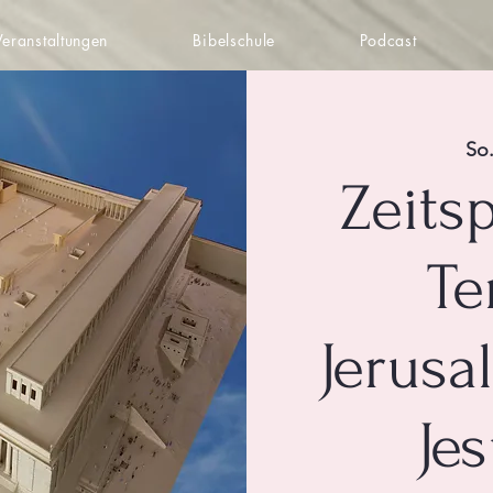
Veranstaltungen
Bibelschule
Podcast
So.
Zeits
Te
Jerusa
Jes