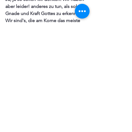
aber leider! anderes zu tun, als solche 
Gnade und Kraft Gottes zu erkennen. 
Wir sind's, die am Korne das meiste 
getan haben; hätten wir nicht 
gearbeitet, so hätte Gott nicht geben 
können u.s.w. Warum bitten wir, dass 
Gott uns das Brot geben wolle? Weil 
wir hier auf Erden nichts von uns selber 
haben oder durch unsere 
Geschicklichkeit und Arbeit 
bekommen, sondern von Gott erbitten 
und erwarten müssen, 
Ps. 104/14
: 
Du 
lässt Gras wachsen für das Vieh und 
Saat zu Nutz den Menschen,  dass du 
Brot aus der Erde bringest.