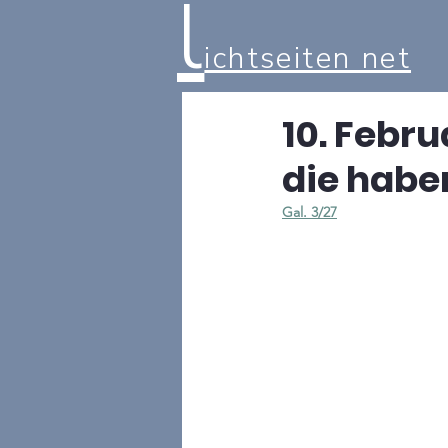
l
ichtseiten net
10. Febru
die habe
Gal. 3/27