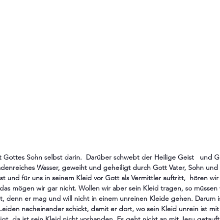
 Gottes Sohn selbst darin.  Darüber schwebt der Heilige Geist   und Go
nadenreiches Wasser, geweiht und geheiligt durch Gott Vater, Sohn und 
st und für uns in seinem Kleid vor Gott als Vermittler auftritt,  hören w
l, das mögen wir gar nicht. Wollen wir aber sein Kleid tragen, so müssen 
gt, denn er mag und will nicht in einem unreinen Kleide gehen. Darum is
Leiden nacheinander schickt, damit er dort, wo sein Kleid unrein ist mit 
igt, da ist sein Kleid nicht vorhanden. Es geht nicht an mit Jesu getauft