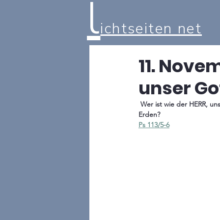
l
ichtseiten net
11. Novem
unser Gott
 Wer ist wie der HERR, unser Gott, der oben thront in der Höhe,  der auf das Niedrige sieht im Himmel und auf 
Erden? 
Ps 113/5-6