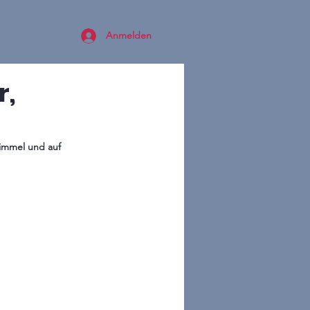
Anmelden
r,