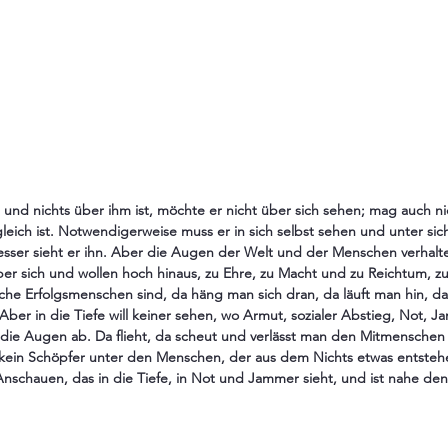
e und nichts über ihm ist, möchte er nicht über sich sehen; mag auch ni
eich ist. Notwendigerweise muss er in sich selbst sehen und unter sich.
besser sieht er ihn. Aber die Augen der Welt und der Menschen verhal
ber sich und wollen hoch hinaus, zu Ehre, zu Macht und zu Reichtum, z
he Erfolgsmenschen sind, da häng man sich dran, da läuft man hin, d
 Aber in die Tiefe will keiner sehen, wo Armut, sozialer Abstieg, Not,
die Augen ab. Da flieht, da scheut und verlässt man den Mitmenschen
 kein Schöpfer unter den Menschen, der aus dem Nichts etwas entstehe
 Anschauen, das in die Tiefe, in Not und Jammer sieht, und ist nahe dene