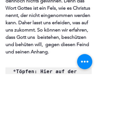
dennoch nichts gewinnen. Denn das 
Wort Gottes ist ein Fels, wie es Christus 
nennt, der nicht eingenommen werden 
kann. Daher lasst uns erleiden, was auf 
uns zukommt. So können wir erfahren, 
dass Gott uns  beistehen, beschützen 
und behüten will,  gegen diesen Feind 
und seinen Anhang.
*Töpfen: Hier auf der 
Erde ist der Mensch 
noch unvollkommen und 
von Schwachheit 
gezeichnet. Wie ein 
zerbrechliches Gefäß, 
in das er das Wort 
Gottes (im Glauben) 
aufnimmt.
