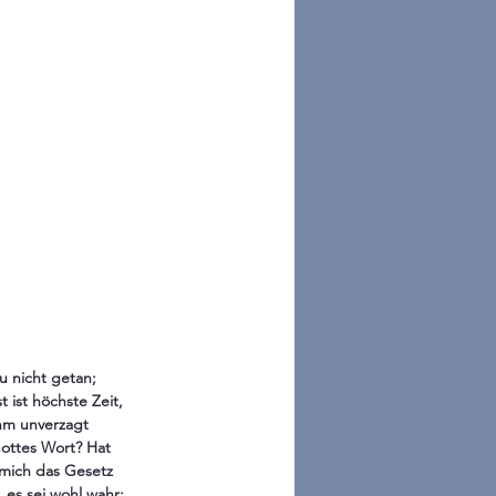
 nicht getan; 
ist höchste Zeit, 
hm unverzagt 
Gottes Wort? Hat 
mich das Gesetz 
 es sei wohl wahr; 