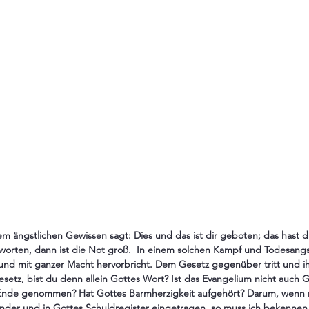
 ängstlichen Gewissen sagt: Dies und das ist dir geboten; das hast du
orten, dann ist die Not groß.  In einem solchen Kampf und Todesangst 
 und mit ganzer Macht hervorbricht. Dem Gesetz gegenüber tritt und i
esetz, bist du denn allein Gottes Wort? Ist das Evangelium nicht auch 
 Ende genommen? Hat Gottes Barmherzigkeit aufgehört? Darum, wenn 
Sünder und in Gottes Schuldregister eingetragen, so muss ich bekennen,