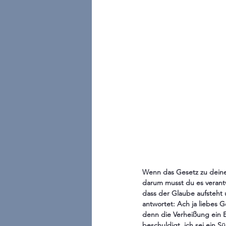
Wenn das Gesetz zu deinem
darum musst du es verantw
dass der Glaube aufsteht
antwortet: Ach ja liebes G
denn die Verheißung ein
beschuldigt, ich sei ein 