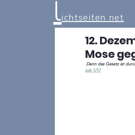
l
ichtseiten net
12. Dezem
Mose geg
 Denn das Gesetz ist dur
Joh 1/17