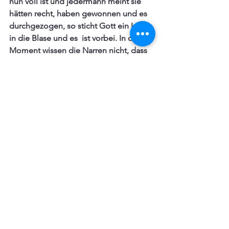
nun voll ist und jedermann meint sie 
hätten recht, haben gewonnen und es 
durchgezogen, so sticht Gott ein Loch 
in die Blase und es  ist vorbei. In dem 
Moment wissen die Narren nicht, dass 
sie von Gott verlassen sind, fühlen sich 
stark und überlegen aber Gottes Kraft 
ist nicht mit ihnen.
*Feinde: Jene Menschen, 
die Gott bewusst 
ablehnen oder sein Wort 
missbrauchen.
Foto: Natalie Pedigo