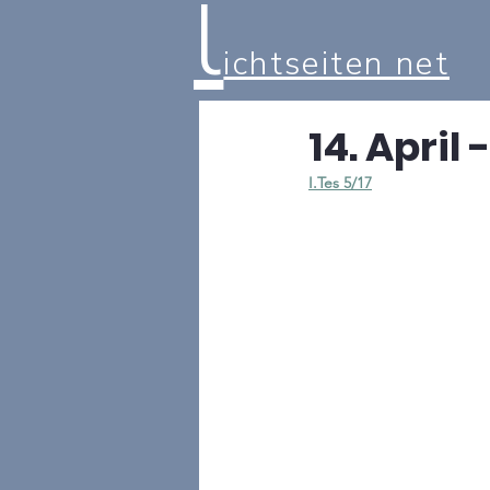
l
ichtseiten net
14. April
I.Tes 5/17