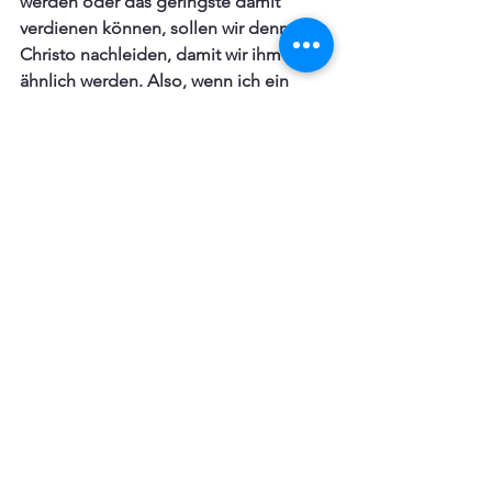
werden oder das geringste damit 
verdienen können, sollen wir dennoch 
Christo nachleiden, damit wir ihm 
ähnlich werden. Also, wenn ich ein 
Christ sein will, dann muss ich auch die 
Erkennungszeichen tragen; der liebe 
Christus gibt in seinem Reich (hier auf 
Erden) kein anderes Gewand aus, es 
muss gelitten sein. Willst du nicht 
leiden, so muss du wissen, dass du 
nicht zur Gemeinde Christi gehören 
wirst. So magst du nun von den beiden 
Möglichkeiten tun was dir gefällt:  
leiden oder Christum verleugnen.
Foto: Kat J