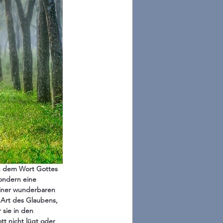
an dem Wort Gottes 
sondern eine 
einer wunderbaren 
e Art des Glaubens, 
 sie in den 
t nicht lügt oder 