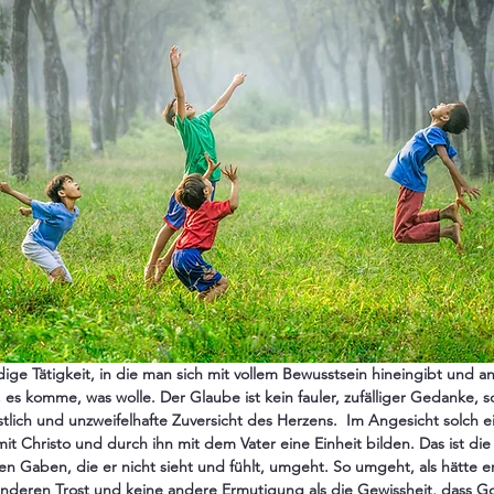
dige Tätigkeit, in die man sich mit vollem Bewusstsein hineingibt und 
 es komme, was wolle. Der Glaube ist kein fauler, zufälliger Gedanke, 
östlich und unzweifelhafte Zuversicht des Herzens.  Im Angesicht solch 
mit Christo und durch ihn mit dem Vater eine Einheit bilden. Das ist di
n Gaben, die er nicht sieht und fühlt, umgeht. So umgeht, als hätte er
deren Trost und keine andere Ermutigung als die Gewissheit, dass Got