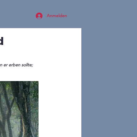
Anmelden
d
er erben sollte; 