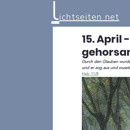
l
ichtseiten net
15. April
gehorsa
Durch den Glauben wurde 
und er zog aus und wusste
Heb 11/8