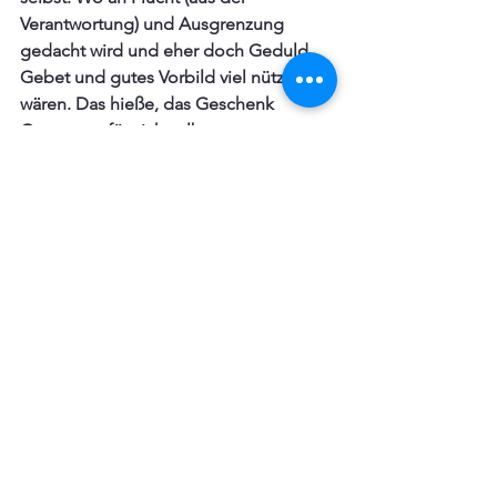
Verantwortung) und Ausgrenzung 
gedacht wird und eher doch Geduld, 
Gebet und gutes Vorbild viel nützlicher 
wären. Das hieße, das Geschenk 
Gottes nur für sich selbst 
beanspruchen und dem Mitchrist nicht 
seinen Teil gönnen. Solltet ihr eine Lilie 
oder Rose sein, so wisst, dass euer 
Leben unter Dornen sein muss. Achtet 
aber darauf, dass ihr nicht durch 
Ungeduld und voreiliges Urteilen oder 
heimlichen Hochmut selbst ein Dorn 
werdet.  Das Reich Christi ist mitten 
unter seinen Feinden, was dichtet ihr 
euch eine Mitte unter seinen Freunden?
Foto: Aviv Kusuma