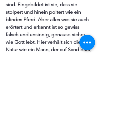
sind. Eingebildet ist sie, dass sie 
stolpert und hinein poltert wie ein 
blindes Pferd. Aber alles was sie auch 
erörtert und erkennt ist so gewiss 
falsch und unsinnig, genauso sicher, 
wie Gott lebt. Hier verhält sich die 
Natur wie ein Mann, der auf Sand baut, 
hier nimmt sie Spinnweben und will 
einen Rock daraus machen. Hier nimmt 
sie Sand als Mehl und will damit Brot 
backen. Hier sät sie Wind und sammelt 
die Wirbel. Hier misst sie die Luft mit 
Löffeln, trägt das Licht mit Schüsseln in 
den Keller und wiegt die Flamme auf 
einer Waage. So treibt sie all das 
dumme Zeug und verkehrte Spiel, das 
je gesehen wurde oder erdichtet 
werden mag. So macht die geistlosen 
Natur ihr Ding als sei es Gottesdienst 