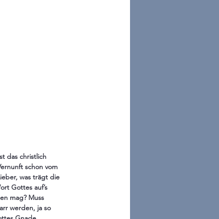
 das christlich 
Vernunft schon vom 
ber, was trägt die 
rt Gottes auf’s 
den mag? Muss 
rr werden, ja so 
ottes Gnade 