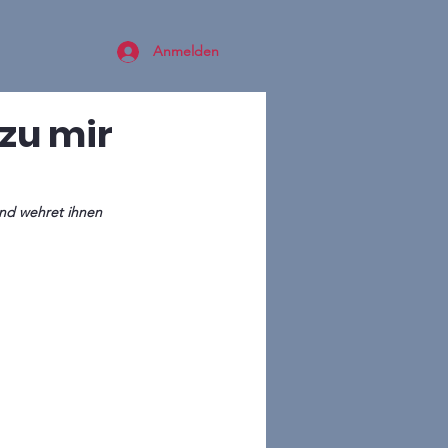
Anmelden
 zu mir
und wehret ihnen 