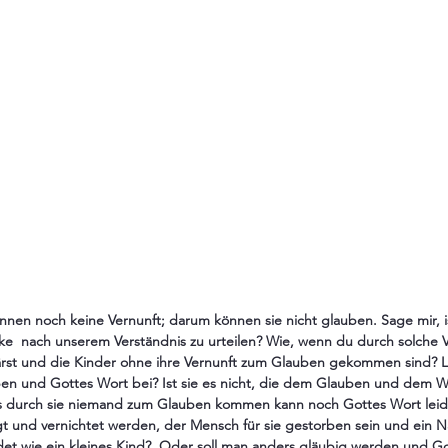
nnen noch keine Vernunft; darum können sie nicht glauben. Sage mir, ist
e  nach unserem Verständnis zu urteilen? Wie, wenn du durch solche 
 und die Kinder ohne ihre Vernunft zum Glauben gekommen sind? Lie
n und Gottes Wort bei? Ist sie es nicht, die dem Glauben und dem Wo
ss durch sie niemand zum Glauben kommen kann noch Gottes Wort lei
gt und vernichtet werden, der Mensch für sie gestorben sein und ein Na
det wie ein kleines Kind?  Oder soll man anders gläubig werden und G