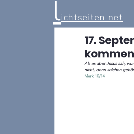
l
ichtseiten net
17. Septe
kommen.
Als es aber Jesus sah, wu
nicht, denn solchen gehör
Mark 10/14