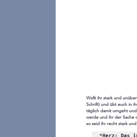
Wollt ihr stark und unüber
Schrift) und übt euch in ih
täglich damit umgeht und e
werde und ihr der Sache d
so seid ihr recht stark un
*Herz: Das i