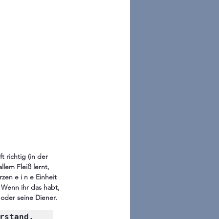
 richtig (in der 
llem Fleiß lernt, 
en e i n e Einheit 
 Wenn ihr das habt, 
 oder seine Diener. 
rstand, 