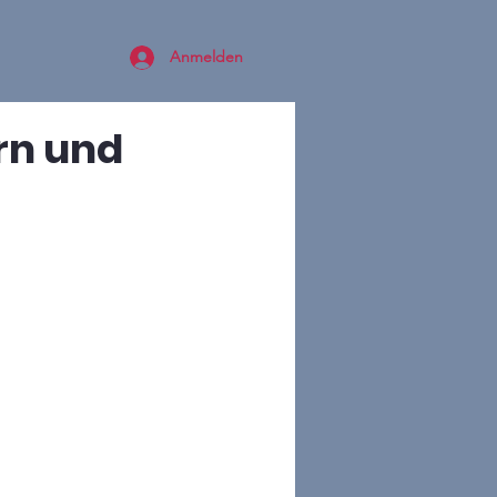
Anmelden
rrn und