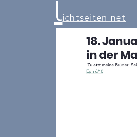
l
ichtseiten net
18. Janua
in der Ma
 Zuletzt meine Brüder: Se
Eph 6/10