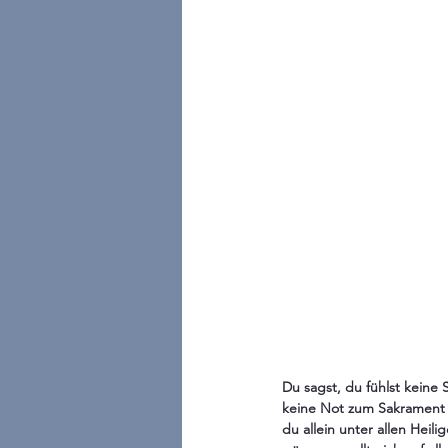
Du sagst, du fühlst keine
keine Not zum Sakrament (z
du allein unter allen Hei