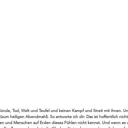
 Sünde, Tod, Welt und Teufel und keinen Kampf und Streit mit ihnen. Un
um heiligen Abendmahl). So antworte ich dir: Das ist hoffentlich nicht
ligen und Menschen auf Erden dieses Fühlen nicht kennst. Und wenn es wi