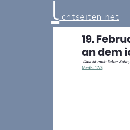
l
ichtseiten net
19. Febru
an dem i
 Dies ist mein lieber Sohn
Matth. 17/5