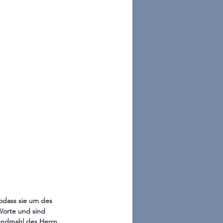
odass sie um des 
Worte und sind 
endmahl des Herrn, 