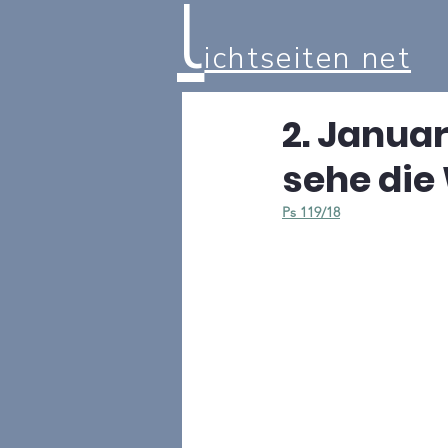
l
ichtseiten net
2. Januar
sehe die
Ps 119/18