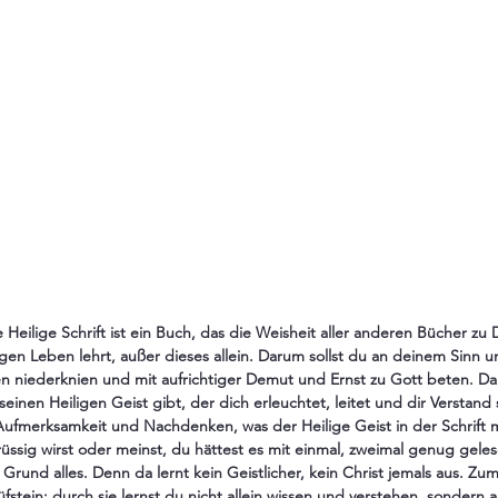
ie Heilige Schrift ist ein Buch, das die Weisheit aller anderen Bücher z
gen Leben lehrt, außer dieses allein. Darum sollst du an deinem Sinn u
en niederknien und mit aufrichtiger Demut und Ernst zu Gott beten. Dar
einen Heiligen Geist gibt, der dich erleuchtet, leitet und dir Verstand
r Aufmerksamkeit und Nachdenken, was der Heilige Geist in der Schrift 
rüssig wirst oder meinst, du hättest es mit einmal, zweimal genug gele
Grund alles. Denn da lernt kein Geistlicher, kein Christ jemals aus. Zum 
stein; durch sie lernst du nicht allein wissen und verstehen, sondern a