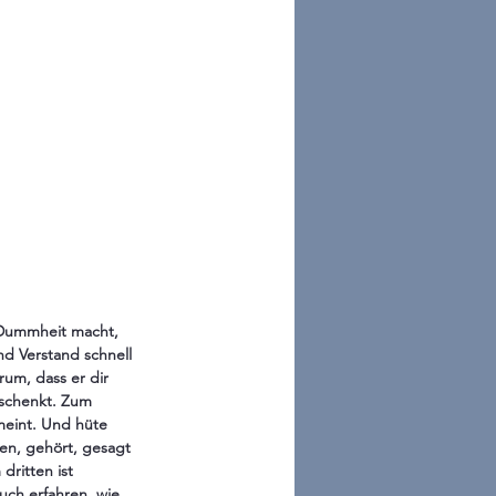
u Dummheit macht, 
nd Verstand schnell 
um, dass er dir 
 schenkt. Zum 
meint. Und hüte 
sen, gehört, gesagt 
dritten ist 
uch erfahren, wie 