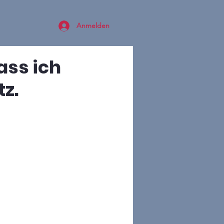
Anmelden
ass ich
z.