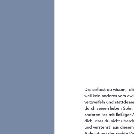
Das solltest du wissen,  d
weil kein anderes vom ewi
verzweifeln und stattdess
durch seinen lieben Sohn s
anderen lies mit fleißige
dich, dass du nicht überd
und verstehst  aus diesem 
Anfechtung der rechte Prüf