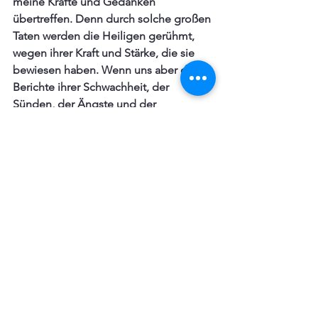
meine Kräfte und Gedanken 
übertreffen. Denn durch solche großen 
Taten werden die Heiligen gerühmt, 
wegen ihrer Kraft und Stärke, die sie 
bewiesen haben. Wenn uns aber die 
Berichte ihrer Schwachheit, der 
Sünden, der Ängste und der 
Anfechtung beschrieben werden, das 
richtet mich ziemlich auf. Wenn ich 
vom Klagen, Seufzen, Erschrecken und 
den Ängsten Davids lese, gibt es mir 
großen Trost. Denn da sehe ich, wie sie 
in ihren Ängsten und Schrecken nicht 
verdorben und umgekommen sind, 
sondern wie sie sich an den 
Verheißungen Gottes aufgerichtet und 
getröstet haben. Darum schließe ich, 
dass ich auch nicht verzagen soll.