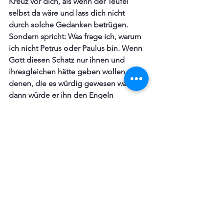
Kreuz vor dich, als wenn der Teufel 
selbst da wäre und lass dich nicht 
durch solche Gedanken betrügen. 
Sondern spricht: Was frage ich, warum 
ich nicht Petrus oder Paulus bin. Wenn 
Gott diesen Schatz nur ihnen und 
ihresgleichen hätte geben wollen, 
denen, die es würdig gewesen wären, 
dann würde er ihn den Engeln 
gegeben haben, welche reine und 
unbefleckte Geister sind. Oder der 
Sonne und dem Mond. Aber hier steht, 
er habe ihn der Welt gegeben; 
dieselbe ist würdig. Darum, selbst 
wenn ich nicht wie Petrus oder Paulus 
bin, will ich dennoch nicht von diesem 
Geschenk ausgeschlossen sein. Ja 
ebenso viel daran haben, wie David 
und die Apostel.