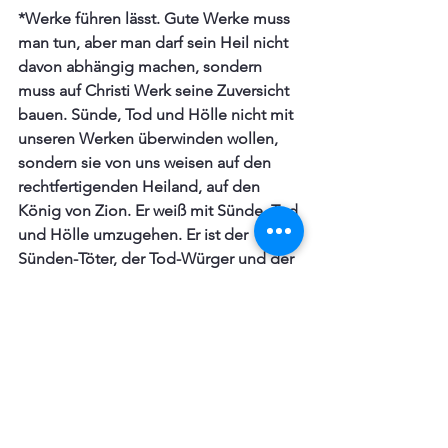
*Werke führen lässt. Gute Werke muss 
man tun, aber man darf sein Heil nicht 
davon abhängig machen, sondern 
muss auf Christi Werk seine Zuversicht 
bauen. Sünde, Tod und Hölle nicht mit 
unseren Werken überwinden wollen, 
sondern sie von uns weisen auf den 
rechtfertigenden Heiland, auf den 
König von Zion. Er weiß mit Sünde, Tod 
und Hölle umzugehen. Er ist der 
Sünden-Töter, der Tod-Würger und der 
Höllen-Fresser, den lass sich mit 
solchen Aufgaben beschäftigen. Lass 
deine Werke lieber deinem Nächsten 
zukommen, dass du damit ein 
gewisses Zeichen des Glaubens an den 
Heiland und Sünden-Töter hast.