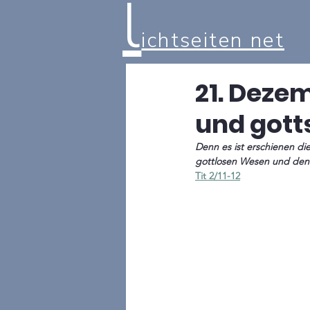
l
ichtseiten net
21. Dezem
und gotts
Denn es ist erschienen di
gottlosen Wesen und den 
Tit 2/11-12