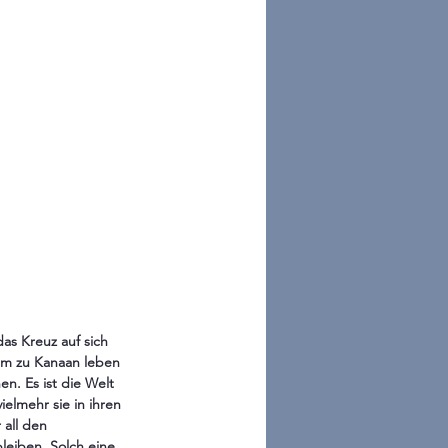
as Kreuz auf sich 
am zu Kanaan leben 
n. Es ist die Welt 
ielmehr sie in ihren 
all den 
leiben. Solch eine 