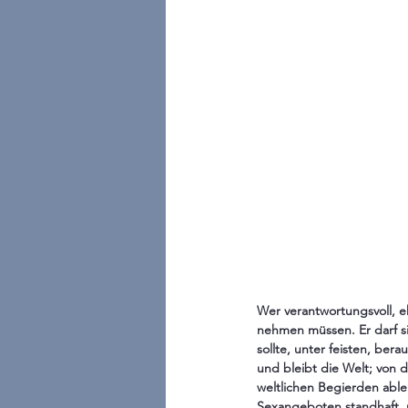
Wer verantwortungsvoll, eh
nehmen müssen. Er darf si
sollte, unter feisten, be
und bleibt die Welt; von d
weltlichen Begierden able
Sexangeboten standhaft, m