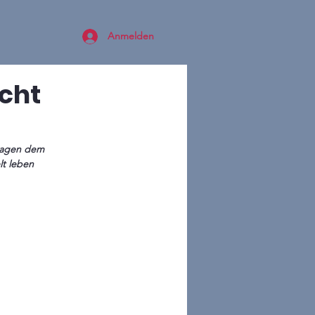
Anmelden
echt
bsagen dem 
lt leben