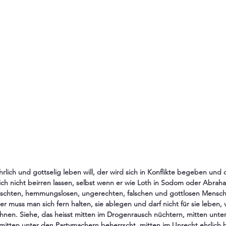
rlich und gottselig leben will, der wird sich in Konflikte begeben und d
ch nicht beirren lassen, selbst wenn er wie Loth in Sodom oder Abrah
rauschten, hemmungslosen, ungerechten, falschen und gottlosen Mensche
er muss man sich fern halten, sie ablegen und darf nicht für sie leben, v
hnen. Siehe, das heisst mitten im Drogenrausch nüchtern, mitten unter 
itten unter den Partymachern beherrscht, mitten im Unrecht ehrlich b