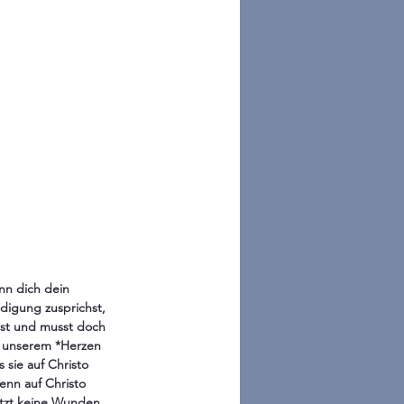
nn dich dein 
digung zusprichst, 
bst und musst doch 
n unserem *Herzen 
sie auf Christo 
enn auf Christo 
etzt keine Wunden 