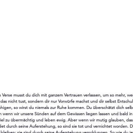
 Verse musst du dich mit ganzem Vertrauen verlassen, um so mehr, we
as nicht tust, sondern dir nur Vorwürfe machst und dir selbst Entschul
higen, so wirst du niemals zur Ruhe kommen. Du überschätzt dich sel
n wenn wir unsere Sünden auf dem Gewissen liegen lassen und bald i
 viel zu übermächtig und leben ewig. Aber wenn wir mutig glauben, dass 
det durch seine Auferstehung, so sind sie tot und vernichtet worden. D
bleiben; sie sind durch seine Auferstehung verschlungen. So wie du j