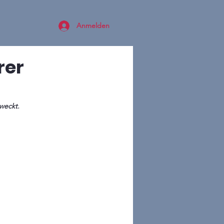
Anmelden
rer
rweckt.