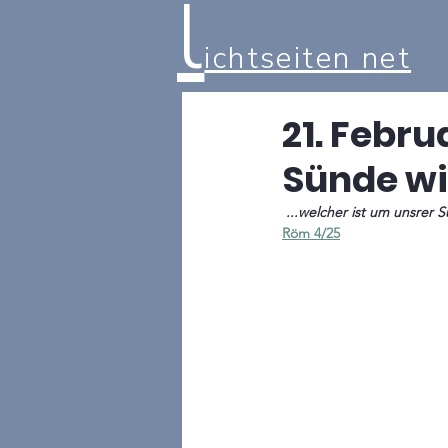
l
ichtseiten net
21. Febru
Sünde wi
 ...welcher ist um unsre
Röm 4/25