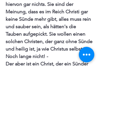
hiervon gar nichts. Sie sind der 
Meinung, dass es im Reich Christi gar 
keine Sünde mehr gibt, alles muss rein 
und sauber sein, als hätten's die 
Tauben aufgepickt. Sie wollen einen 
solchen Christen, der ganz ohne Sünde 
und heilig ist, ja wie Christus selbst ist. 
Noch lange nicht! -
Der aber ist ein Christ, der ein Sünder 
ist, der seine Sünde erkennt, sodass es 
ihn nervt und ihm von ganzem Herzen 
widerstrebt, noch Sünde zu fühlen. 
Triffst du aber einen der spricht: 
Ich bin 
ohne jegliche Sünde
, der ist kein 
wahrer Christ, sondern ein Gegenchrist, 
ja der höllische Teufel.
*alte Schuld: Die 