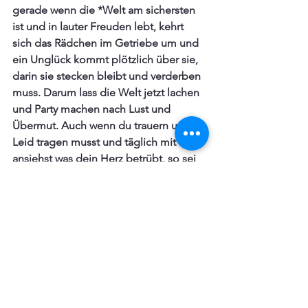
gerade wenn die *Welt am sichersten 
ist und in lauter Freuden lebt, kehrt 
sich das Rädchen im Getriebe um und  
ein Unglück kommt plötzlich über sie, 
darin sie stecken bleibt und verderben 
muss. Darum lass die Welt jetzt lachen 
und Party machen nach Lust und 
Übermut. Auch wenn du trauern und 
Leid tragen musst und täglich mit 
ansiehst was dein Herz betrübt, so sei 
mit dir zufrieden und halte dich an 
diesen Bibelvers. Lass es deiner Seele 
gut ergehen und tröste dich damit. 
Aber auch dass du dich äußerlich 
erquickst und fröhlich bist, so viel du 
kannst.