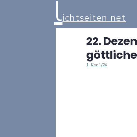
l
ichtseiten net
22. Deze
göttliche
1. Kor 1/24