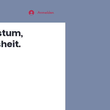
Anmelden
stum,
heit.