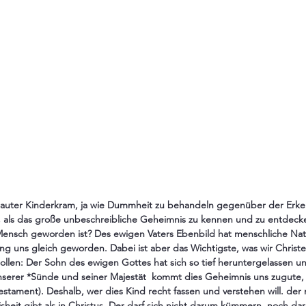
t lauter Kinderkram, ja wie Dummheit zu behandeln gegenüber der Erkenn
, als das große unbeschreibliche Geheimnis zu kennen und zu entdeck
Mensch geworden ist? Des ewigen Vaters Ebenbild hat menschliche N
ung uns gleich geworden. Dabei ist aber das Wichtigste, was wir Christe
sollen: Der Sohn des ewigen Gottes hat sich so tief heruntergelassen u
erer *Sünde und seiner Majestät  kommt dies Geheimnis uns zugute, 
estament). Deshalb, wer dies Kind recht fassen und verstehen will. der
sheit gibt als in Christus. Der darf sich nicht darum kümmern, noch dar