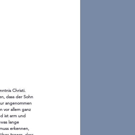
tnis Christi. 
en, dass der Sohn 
atur angenommen 
n vor allem ganz 
nd ist arm und 
was lange 
 muss erkennen, 
über ärgern, dass 