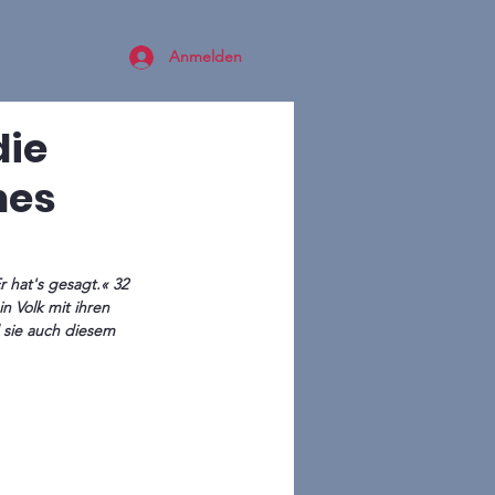
Anmelden
die
nes
n Volk mit ihren 
 sie auch diesem 