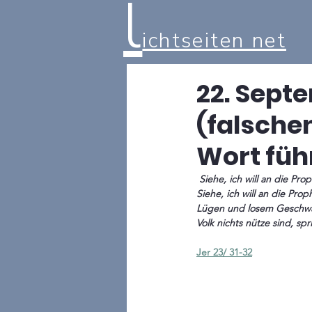
l
ichtseiten net
22. Septe
(falsche
Wort führ
 Siehe, ich will an die Propheten, spricht der HERR, die ihr eigenes Wort führen und sprechen: »Er hat's gesagt.« 32 
Siehe, ich will an die Pro
Lügen und losem Geschwätz
Volk nichts nütze sind, sp
Jer 23/ 31-32