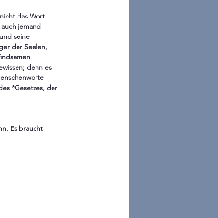
nicht das Wort 
r auch jemand 
und seine 
ger der Seelen, 
findsamen 
ewissen; denn es 
Menschenworte 
 des *Gesetzes, der 
n. Es braucht 