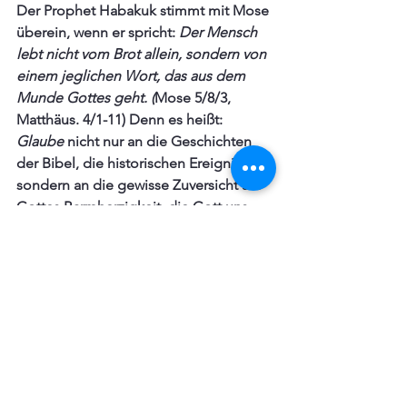
Der Prophet Habakuk stimmt mit Mose 
überein, wenn er spricht: 
Der Mensch 
lebt nicht vom Brot allein, sondern von 
einem jeglichen Wort, das aus dem 
Munde Gottes geht. (
Mose 5/8/3, 
Matthäus. 4/1-11) Denn es heißt: 
Glaube 
nicht nur an die Geschichten  
der Bibel, die historischen Ereignisse, 
sondern an die gewisse Zuversicht auf 
Gottes Barmherzigkeit, die Gott uns 
wegen Jesus in seinem Wort zugesagt 
hat. Welches eine Kraft Gottes ist und 
rettet, zu allen, die daran glauben. 
Demnach macht dieses Wort, im 
Glauben angenommen und 
festgehalten, einen neuen Menschen 
aus dir, äußerlich und innerlich, an Leib 
und Seele. Und so gilt das Wort von 
Paulus, dass 
alle Dinge möglich sind 