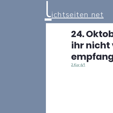
l
ichtseiten net
24. Okto
ihr nicht
empfang
2.Kor 6/1