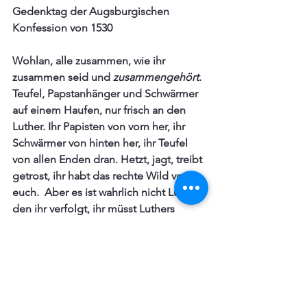
Gedenktag der Augsburgischen 
Konfession von 1530
Wohlan, alle zusammen, wie ihr 
zusammen seid und 
zusammengehört
. 
Teufel, Papstanhänger und Schwärmer 
auf einem Haufen, nur frisch an den 
Luther. Ihr Papisten von vorn her, ihr 
Schwärmer von hinten her, ihr Teufel 
von allen Enden dran. Hetzt, jagt, treibt 
getrost, ihr habt das rechte Wild vor 
euch.  Aber es ist wahrlich nicht Luther, 
den ihr verfolgt, ihr müsst Luthers 
Lehre stehen und bleiben lassen und 
wenn es auch gleich zehn Welten auf 
einmal von euch gäbe.  Seht auch das 
lutherische Lied: 
Ein' feste Burg ist unser Gott,