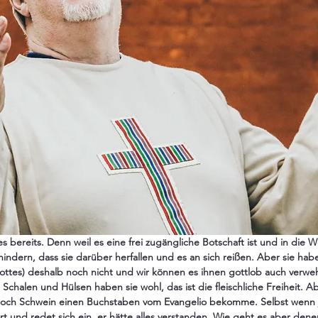
es bereits. Denn weil es eine frei zugängliche Botschaft ist und in die 
hindern, dass sie darüber herfallen und es an sich reißen. Aber sie habe
tes) deshalb noch nicht und wir können es ihnen gottlob auch verwehr
halen und Hülsen haben sie wohl, das ist die fleischliche Freiheit. Ab
noch Schwein einen Buchstaben vom Evangelio bekomme. Selbst wenn 
ört und redet sich ein, er hätte alles verstanden. Wie geht es aber dene