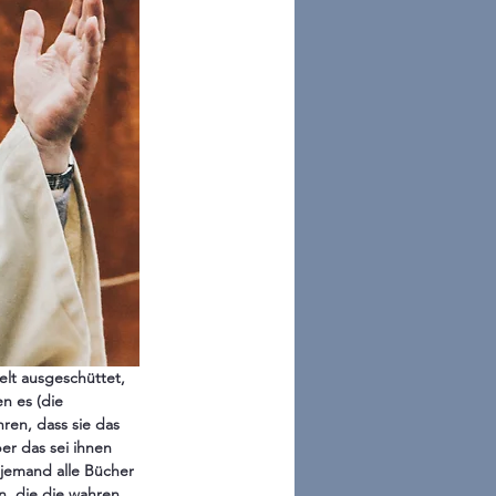
Welt ausgeschüttet, 
n es (die 
en, dass sie das 
er das sei ihnen 
jemand alle Bücher 
n, die die wahren 