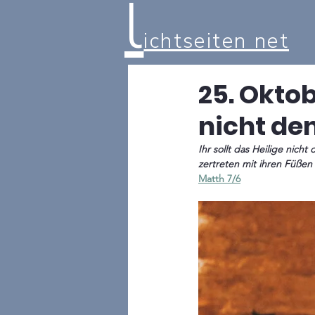
l
ichtseiten net
25. Oktob
nicht de
Ihr sollt das Heilige nich
zertreten mit ihren Füße
Matth 7/6