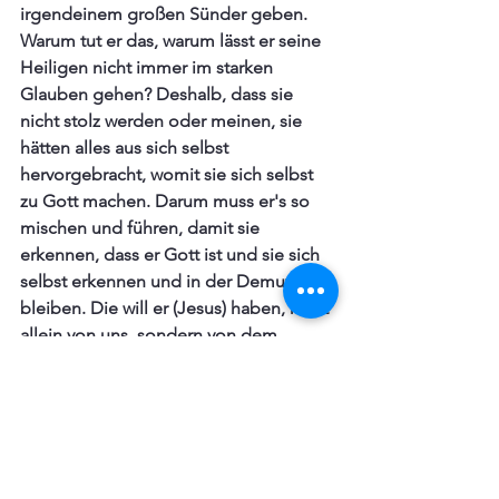
irgendeinem großen Sünder geben. 
Warum tut er das, warum lässt er seine 
Heiligen nicht immer im starken 
Glauben gehen? Deshalb, dass sie 
nicht stolz werden oder meinen, sie 
hätten alles aus sich selbst 
hervorgebracht, womit sie sich selbst 
zu Gott machen. Darum muss er's so 
mischen und führen, damit sie 
erkennen, dass er Gott ist und sie sich 
selbst erkennen und in der Demut 
bleiben. Die will er (Jesus) haben, nicht 
allein von uns, sondern von dem 
allergrößten Heiligen, auch seiner 
eigenen Mutter; es müssen alle sich 
ganz tief herunterlassen und sagen: 
Ich 
bin nichts und vermag nichts.