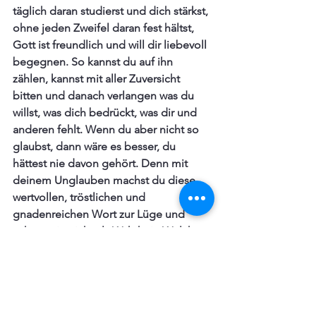
täglich daran studierst und dich stärkst, 
ohne jeden Zweifel daran fest hältst, 
Gott ist freundlich und will dir liebevoll 
begegnen. So kannst du auf ihn 
zählen, kannst mit aller Zuversicht 
bitten und danach verlangen was du 
willst, was dich bedrückt, was dir und 
anderen fehlt. Wenn du aber nicht so 
glaubst, dann wäre es besser, du 
hättest nie davon gehört. Denn mit 
deinem Unglauben machst du diese 
wertvollen, tröstlichen und 
gnadenreichen Wort zur Lüge und 
achtest sie nicht als Wahrheit. Welches 
eine hochmütige, große Beleidigung 
und Unehre gegen Gott ist, womit du 
keine größere Sünde begehen kannst. 
Glaubst du aber, so kann dein Herz 
nicht anders als vor Freude in Gott 