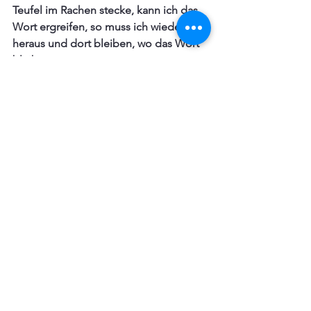
Teufel im Rachen stecke, kann ich das 
Wort ergreifen, so muss ich wieder 
heraus und dort bleiben, wo das Wort 
bleibt.
*Höllen Grund: Der Ort, 
an dem die verlorenen 
Seelen auf ihr Urteil 
warten.
Foto: Franco Antonio Giovanella