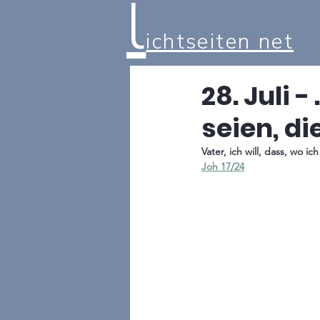
l
ichtseiten net
28. Juli -
seien, di
Vater, ich will, dass, wo i
Joh 17/24