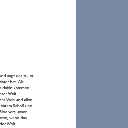
 und sagt uns zu, er 
ater hat. Als 
ihr dahin kommen 
eser Welt 
der Welt und allen 
 Vaters Schoß und 
ibelvers unser 
hren, wenn das 
der Welt 