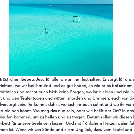
s tröstlichen Gebets Jesu für alle, die an ihm festhalten. Er sorgt für uns
ichten, wo wir bei ihm sind und es gut haben, so wie er es bei seinem V
ersichtlich und macht euch bloß keine Sorgen, wo ihr bleiben und wie 
elt und den Teufel toben und wüten, morden und brennen, euch von di
hlversorgt sein. Ihr kommt dahin, wonach ihr euch sehnt und wo ihr vor 
nd bleiben könnt. Wo mag das nun sein, oder wie heißt der Ort? In des
laufen kommen, um zu helfen und zu tragen. Darum sollen wir diesen B
bett für unsere Seele sein lassen. Und mit fröhlichem Herzen dahin fa
mmen ist. Wenn wir von Sünde und allem Unglück, dazu vom Teufel und 