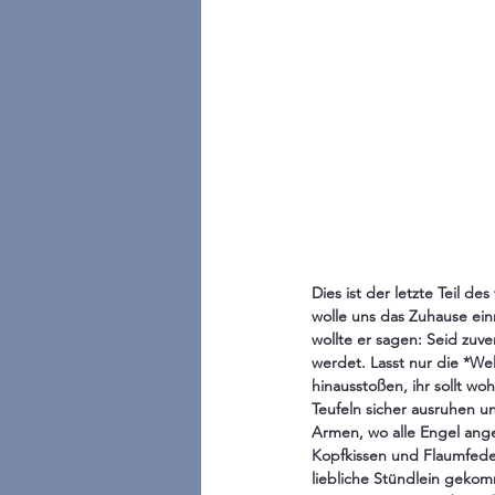
Dies ist der letzte Teil de
wolle uns das Zuhause einr
wollte er sagen: Seid zuv
werdet. Lasst nur die *W
hinausstoßen, ihr sollt wo
Teufeln sicher ausruhen u
Armen, wo alle Engel ange
Kopfkissen und Flaumfeder
liebliche Stündlein geko