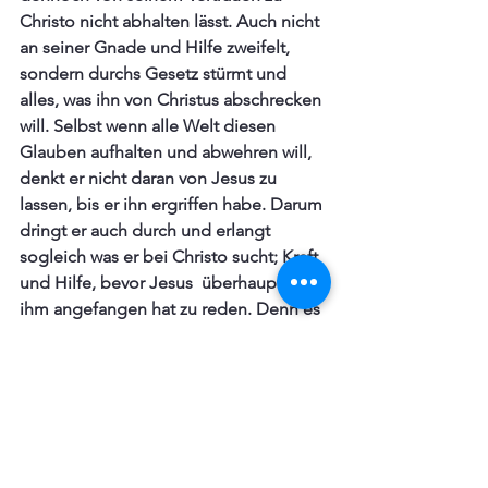
Christo nicht abhalten lässt. Auch nicht 
an seiner Gnade und Hilfe zweifelt, 
sondern durchs Gesetz stürmt und 
alles, was ihn von Christus abschrecken 
will. Selbst wenn alle Welt diesen 
Glauben aufhalten und abwehren will, 
denkt er nicht daran von Jesus zu 
lassen, bis er ihn ergriffen habe. Darum 
dringt er auch durch und erlangt  
sogleich was er bei Christo sucht; Kraft 
und Hilfe, bevor Jesus  überhaupt mit 
ihm angefangen hat zu reden. Denn es 
kann an diesem Mann nicht 
fehlschlagen, so wie Christus auch 
selbst bezeugen muss: 
Dein Glaube 
hat dir geholfen
. Dieser Glaube gefällt 
Christo so gut und er möchte nicht, 
dass er in dieser Frau verborgen bleibt. 