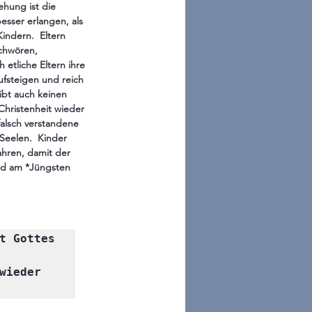
hung ist die 
sser erlangen, als 
indern.  Eltern 
schwören, 
etliche Eltern ihre 
ufsteigen und reich 
bt auch keinen 
Christenheit wieder 
alsch verstandene 
Seelen.  Kinder 
ahren, damit der 
und am *Jüngsten 
t Gottes 
ieder 