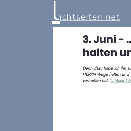
l
ichtseiten net
3. Juni -
halten un
Denn dazu habe ich ihn au
HERRN Wege halten und tu
verheißen hat
. 
1. Mose 18