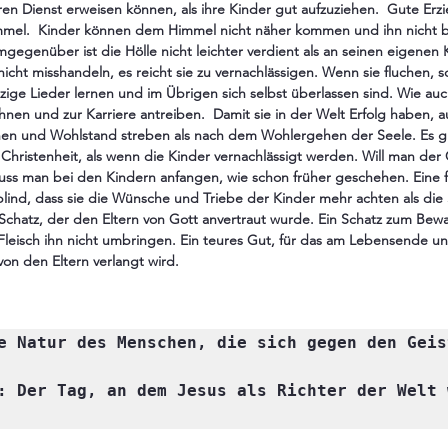
n Dienst erweisen können, als ihre Kinder gut aufzuziehen.  Gute Erzie
mmel.  Kinder können dem Himmel nicht näher kommen und ihn nicht be
egenüber ist die Hölle nicht leichter verdient als an seinen eigenen K
icht misshandeln, es reicht sie zu vernachlässigen. Wenn sie fluchen, 
ge Lieder lernen und im Übrigen sich selbst überlassen sind. Wie auch 
nen und zur Karriere antreiben.  Damit sie in der Welt Erfolg haben, a
n und Wohlstand streben als nach dem Wohlergehen der Seele. Es gi
Christenheit, als wenn die Kinder vernachlässigt werden. Will man der 
muss man bei den Kindern anfangen, wie schon früher geschehen. Eine f
blind, dass sie die Wünsche und Triebe der Kinder mehr achten als die 
r Schatz, der den Eltern von Gott anvertraut wurde. Ein Schatz zum Bew
*Fleisch ihn nicht umbringen. Ein teures Gut, für das am Lebensende 
von den Eltern verlangt wird.
e Natur des Menschen, die sich gegen den Geis
: Der Tag, an dem Jesus als Richter der Welt w