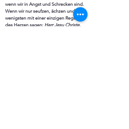
wenn wir in Angst und Schrecken sind. 
Wenn wir nur seufzen, ächzen und 
wenigsten mit einer einzigen Regung 
des Herzen sagen:
 Herr Jesu Christe, 
hilf oder es ist um meine Seligkeit 
geschehen!
 Alsbald wird man eine 
Linderung spüren. Denn durch solche 
Seufzer wurde Christus bewogen, die 
Winde und das Meer zu bedrohen. 
Und also entsteht eine große Stille, es 
folgt Freude und Friede und danach 
Lob und Danksagung. 
Foto: Matt Hardy