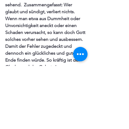
sehend.  Zusammengefasst: Wer 
glaubt und sündigt, verliert nichts. 
Wenn man etwa aus Dummheit oder 
Unvorsichtigkeit aneckt oder einen 
Schaden verursacht, so kann doch Gott 
solches vorher sehen und ausbessern. 
Damit der Fehler zugedeckt und  
dennoch ein glückliches und gutes 
Ende finden würde. So kräftig ist der 
Glaube und das Gebet. Ja, wenn man 
bei der Wahrheit bleibt, dann ist der 
Glaube allmächtig und ein lebendige, 
aktive Lebenseinstellung.  Damit man 
sich mit seinem ganzen Verstand darin 
investiert und am Wort Gottes festhält. 
Gott gebe, wir nehmen es, wie es 
kommt.