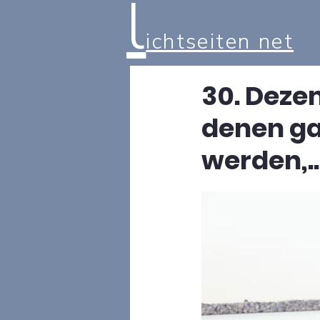
l
ichtseiten net
30. Deze
denen ga
werden,..