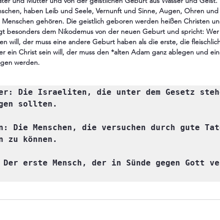
ater und Mutter und von der geistlichen Geburt aus Wasser und Geist. Di
chen, haben Leib und Seele, Vernunft und Sinne, Augen, Ohren und
 Menschen gehören. Die geistlich geboren werden heißen Christen u
igt besonders dem Nikodemus von der neuen Geburt und spricht: Wer e
 will, der muss eine andere Geburt haben als die erste, die fleischliche
 Wer ein Christ sein will, der muss den *alten Adam ganz ablegen und e
rgen werden.
er: Die Israeliten, die unter dem Gesetz stehe
gen sollten.

n: Die Menschen, die versuchen durch gute Tate
n zu können.

 Der erste Mensch, der in Sünde gegen Gott ve