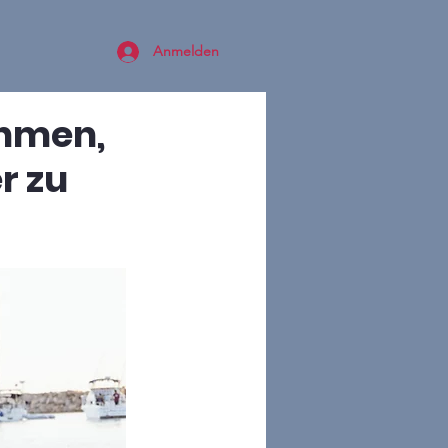
Anmelden
ahmen,
r zu