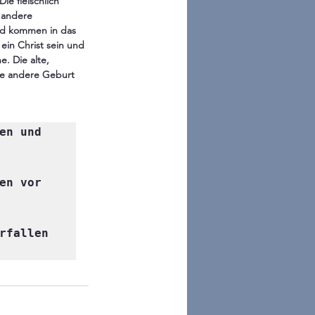
e fleischlich 
 andere 
nd kommen in das 
in Christ sein und 
. Die alte, 
ine andere Geburt 
n und  
n vor 
rfallen 