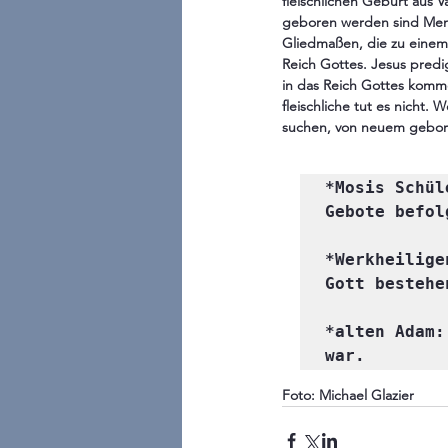
fleischlichen Geburt aus V
geboren werden sind Mens
Gliedmaßen, die zu einem
Reich Gottes. Jesus pred
in das Reich Gottes kommen
fleischliche tut es nicht.
suchen, von neuem gebo
*Mosis Schül
Gebote befol
*Werkheilige
Gott bestehe
*alten Adam:
Foto: Michael Glazier