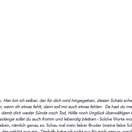
n
: Hier bin ich selber, der für dich wird hingegeben, diesen Schatz sche
; wenn dir etwas fehlt, dann soll mir auch etwas fehlen.  Da hast du me
, damit dich weder Sünde noch Tod, Hölle noch Unglück überwältigen 
 solange sollst du auch fromm und lebendig bleiben
.- Solche Worte mü
ben, nämlich genau so: Schau mal mein lieber Bruder (meine liebe Sch
er gehört nun mir.  Deshalb habe ich nicht nur für mich genug, sond