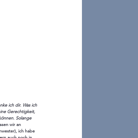
nke ich dir. Was ich 
ine Gerechtigkeit, 
können. Solange 
ssen wir an 
wester), ich habe 
ern auch noch in 