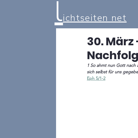
l
ichtseiten net
30. März 
Nachfolge
1 So ahmt nun Gott nach a
sich selbst für uns gegeb
Eph 5/1-2