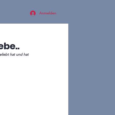
Anmelden
ebe..
liebt hat und hat 