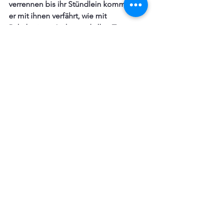
verrennen bis ihr Stündlein kommt und 
er mit ihnen verfährt, wie mit 
Babyloniern, Juden und allen Tyrannen. 
Wo sind sie nun, die zu Christo 
sprachen: 
Er hat Gott vertraut, der 
erlöse ihn nun. 
 Wo ist ihr Gott, dem 
sie den Sieg gaben? Christus ist 
geblieben; sie aber sind zerstoben und 
verflogen wie Staub auf dem Felde.
*Wahrheit:  Gottes 
Wort, wie es in der 
Bibel zusammengefasst 
ist und durch Jesus 
Christus fleisch 
(verkörpert) wurde. 