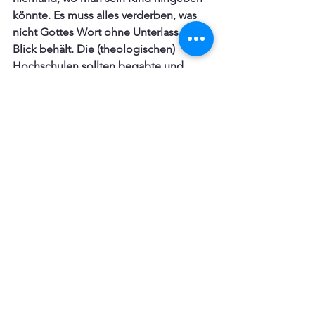
könnte. Es muss alles verderben, was 
nicht Gottes Wort ohne Unterlass im 
Blick behält. Die (theologischen) 
Hochschulen sollten begabte und 
gebildete Leute in der Schrift 
heranziehen, welche Bischöfe 
(Gemeindeleiter) und Pastoren werden. 
 Solche, die an der Front stehen gegen 
Irrlehrer, Teufel und alle Welt.  Aber wo 
findet man das? Ich habe große Sorge, 
die theologischen Hochschulen sind 
große Pforten der Hölle, wenn sie nicht 
 emsig die Heilige Schrift studieren 
und in das junge Volk hineintreiben. 
Foto: Zhang Kenny