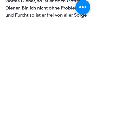
Gottes Diener, so ist er doch Gottes 
Diener. Bin ich nicht ohne Probleme 
und Furcht so ist er frei von aller Sorge 
und ohne Furcht. So schwinge ich mich 
in ihn selbst und rühme mich, dass ich 
in Christo und durch Christum vor Gott 
bestehen kann. So will er, dass wir uns 
gerecht und heilig preisen aber nicht 
durch uns. Denn durch uns werden wir 
uns nur selbst loben wie die 
verzweifelten Übeltäter. 
Foto: Joan Kwamboka