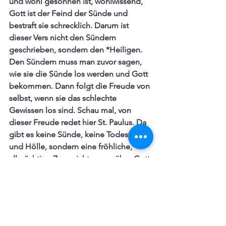
und wohl gesonnen ist, wohlwissend, 
Gott ist der Feind der Sünde und 
bestraft sie schrecklich. Darum ist 
dieser Vers nicht den Sündern 
geschrieben, sondern den *Heiligen. 
Den Sündern muss man zuvor sagen, 
wie sie die Sünde los werden und Gott 
bekommen. Dann folgt die Freude von 
selbst, wenn sie das schlechte 
Gewissen los sind. Schau mal, von 
dieser Freude redet hier St. Paulus. Da 
gibt es keine Sünde, keine Todesfurcht 
und Hölle, sondern eine fröhliche, 
allmächtige Zuversicht gegenüber Gott 
und sein Wohlwollen. Und abermals 
sage ich: Freut euch! Die 
Wiederholung des Apostels stärkt 
seine Ermahnung; das ist wohl auch 
notwendig. Auch wenn wir zuweilen 