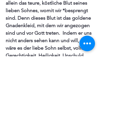
allein das teure, köstliche Blut seines 
lieben Sohnes, womit wir *besprengt 
sind. Denn dieses Blut ist das goldene 
Gnadenkleid, mit dem wir angezogen 
sind und vor Gott treten.  Indem er uns 
nicht anders sehen kann und will, als 
wäre es der liebe Sohn selbst, voller 
Gerechtigkeit, Heiligkeit, Unschuld.
*Abels Blut: Abel wurde 
von seinem Bruder Kain 
aus Neid erschlagen. 
Sein Blut ruft deshalb 
nach Rache.

*besprengt: Mit dem 
Opferblut benetzt, 
beworfen sein. Auch im 
Sinne von belebt worden 