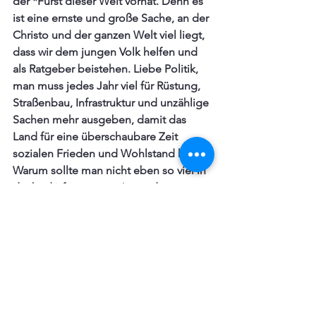
der *Fürst dieser Welt vorhat. Denn es 
ist eine ernste und große Sache, an der 
Christo und der ganzen Welt viel liegt, 
dass wir dem jungen Volk helfen und 
als Ratgeber beistehen. Liebe Politik, 
man muss jedes Jahr viel für Rüstung, 
Straßenbau, Infrastruktur und unzählige 
Sachen mehr ausgeben, damit das 
Land für eine überschaubare Zeit 
sozialen Frieden und Wohlstand hat. 
Warum sollte man nicht eben so viel in 
die bedürftige, arme Jugend 
investieren? Damit man ein nützliches 
Mitglied der Gesellschaft oder gute 
Pädagogen erhielte.
*Fürst dieser Welt:  
Der Teufel, dem von 