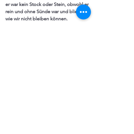
er war kein Stock oder Stein, obwohl er 
rein und ohne Sünde war und blieb, so 
wie wir nicht bleiben können.
*Christus: Jesus kam 
als wahrer Gott und 
wirklicher Mensch, mit 
menschlichen 
Eigenschaften, auf die 
Erde.
Foto: Naman Pandey